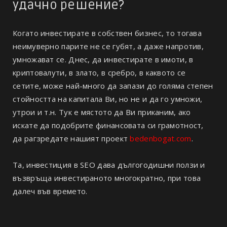
удачно решение?
Когато инвестирате в собствен бизнес, то тогава
неимуверно парите не се губят, а даже напротив,
умножават се. Днес, да инвестирате в имоти, в
криптовалути, в злато, в сребро, в каквото се
сетите, може най-много да запази до голяма степен
стойността на капитала Ви, но не и да го умножи,
утрои и т.н. Тук е мястото да Ви приканим, ако
искате да подобрите финансовата си грамотност,
да рагзредате нашият проект
bedenbogat.com
.
Та, инвестиция в SEO дава дългогодишни ползи и
възвръща инвестираното многократно, при това
далеч във времето.