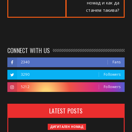
номад и как да
станем такива?
CONNECT WITH US
2340
Fans
3290
Followers
5212
Followers
LATEST POSTS
ДИГИТАЛЕН НОМАД