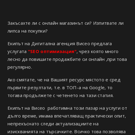
Закъсахте ли с онлайн магазинът си? Изпитвате ли
липса на покупки?
Екипът на Дигитална агенция Висео предлага
услугата
"SEO оптимизация"
, чрез която много
лесно да повишите продажбите си онлайн ,при това
регулярно.
Ако смятате, че на Вашият ресурс мястото е сред
първите резултати, т.е. в ТОП-а на Google, то
тогава продължете с четенето на тази статия.
Екипът на Висео работимна този пазар на услуги от
дълго време, имама впечатляващ практически опит,
непрекъснато следи актуализациите на
изискванията на търсачките. Всичко това позволява