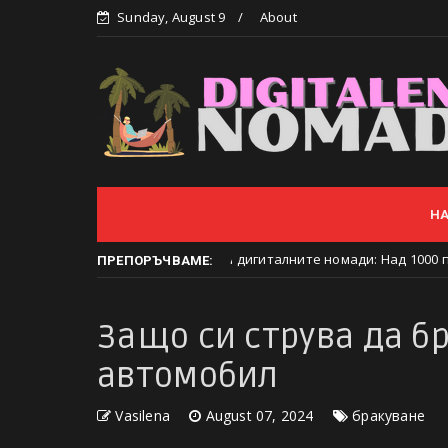
Sunday, August 9
About
Н
ко отново е столица на дигиталните номади: Над 1000 професиона
ПРЕПОРЪЧВАМЕ:
Защо си струва да б
автомобил
Vasilena
August 07, 2024
бракуване