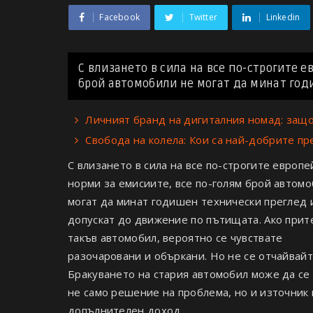
Facebook
Twitter
Linkedin
С влизането в сила на все по-строгите 
брой автомобили не могат да минат годи
Личният бранд на дигиталния номад: защо
Свобода на колела: Кои са най-добрите п
С влизането в сила на все по-строгите европе
норми за емисиите, все по-голям брой автомо
могат да минат годишен технически преглед и
допускат до движение по пътищата. Ако при
такъв автомобил, вероятно се чувствате
разочаровани и объркани. Но не се отчайвайт
Бракуването на стария автомобил може да се
не само решение на проблема, но и източник 
допълнителен доход.