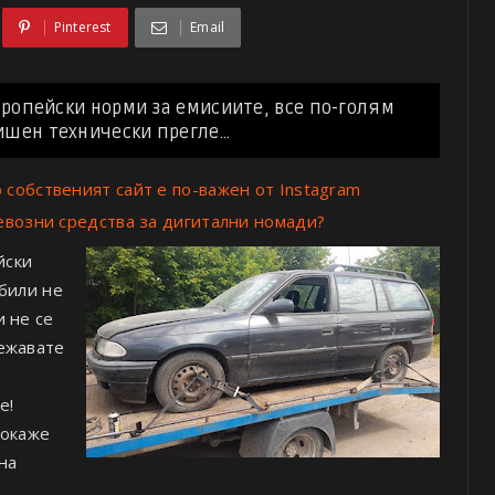
Pinterest
Email
европейски норми за емисиите, все по-голям
шен технически прегле...
 собственият сайт е по-важен от Instagram
ревозни средства за дигитални номади?
йски
били не
 не се
тежавате
е!
 окаже
на