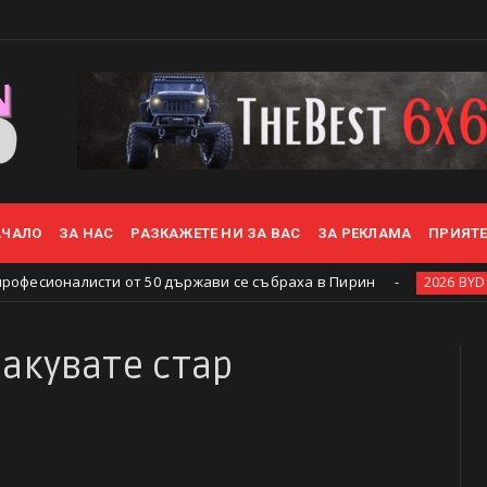
АЧАЛО
ЗА НАС
РАЗКАЖЕТЕ НИ ЗА ВАС
ЗА РЕКЛАМА
ПРИЯТ
листи от 50 държави се събраха в Пирин
2
2026 BYD Wanaka
ракувате стар