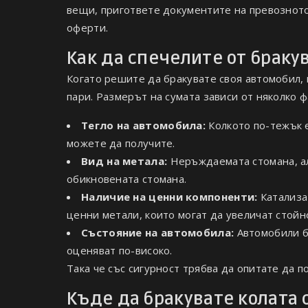
вещи, пригответе документите на превозното
оферти.
Как да спечелите от браку
Когато решите да бракувате своя автомобил,
пари. Размерът на сумата зависи от няколко ф
Тегло на автомобила:
Колкото по-тежък е
можете да получите.
Вид на метала:
Неръждаемата стомана, ал
обикновената стомана.
Наличие на ценни компоненти:
Катализа
ценни метали, които могат да увеличат стойно
Състояние на автомобила:
Автомобили б
оценяват по-високо.
Така че със сигурност трябва да опитате да 
Къде да бракувате колата 