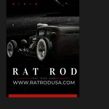
May 12, 2026
КИНО
Холивуд: Цената на съвършенството
May 10, 2026
БЪЛГАРИЯ
Не ти трябва друга държава: местата в
България, които могат ...
May 02, 2026