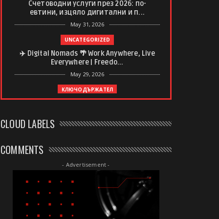
Счетоводни услуги през 2026: по-
евтини, изцяло дигитални и п...
May 31, 2026
UNCATEGORIZED
✈️ Digital Nomads 🌴 Work Anywhere, Live
Everywhere | Freedo...
May 29, 2026
КЛЮЧОДЪРЖАТЕЛ
Ключодържател с регистрационен
номер – спомен, който винаги ...
CLOUD LABELS
May 20, 2026
UNCATEGORIZED
COMMENTS
Какво да очаквате от професионален
дълбокотъканен масаж
- Advertisement -
May 20, 2026
UNCATEGORIZED
Почивни дни в България, Полша и
Унгария: Сравнителен анализ