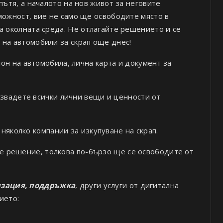
пътя, а началото на нов живот за неговите
можност, вие не само ще освободите място в
а околната среда. Не отлагайте решението и се
 на автомобили за скрап още днес!
он на автомобила, лична карта и документ за
звадете всички лични вещи и ценности от
няколко компании за изкупуване на скрап.
е решение, толкова по-бързо ще се освободите от
изация, поддръжка
, други услуги от дигитална
ието: