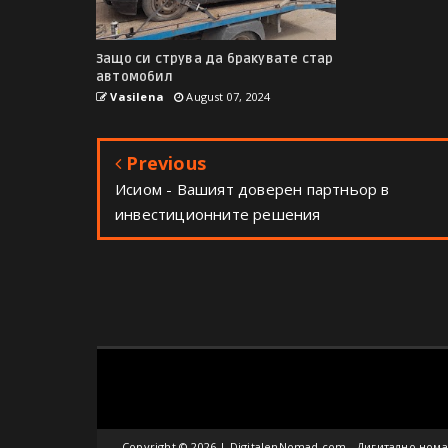
Защо си струва да бракувате стар
автомобил
Vasilena
August 07, 2024
Previous
Исиом - Вашият доверен партньор в
инвестиционните решения
Copyright ©
2026 | DigitalenNomad.com - Дигитално нома