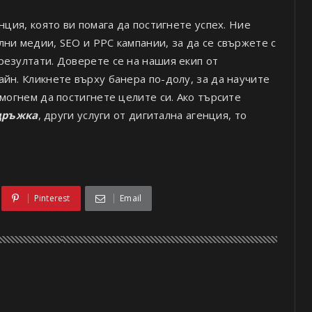
нция, която ви помага да постигнете успех. Ние
ни медии, SEO и PPC кампании, за да се свържете с
резултати. Доверете се на нашия екип от
йн. Кликнете върху банера по-долу, за да научите
омогнем да постигнете целите си. Ако търсите
ддръжка
, други услуги от дигитална агенция, то
Pinterest
Email