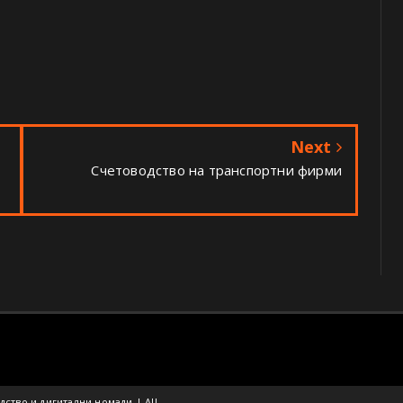
Next
Счетоводство на транспортни фирми
дство и дигитални номади | All