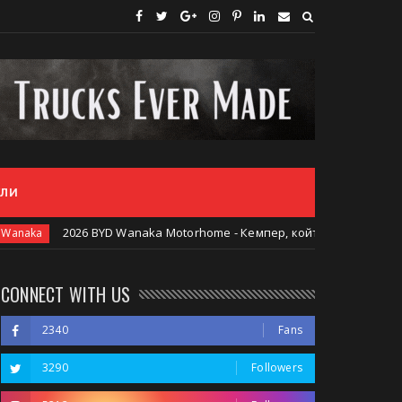
ЕЛИ
026 BYD Wanaka Motorhome - Кемпер, който променя правилата на 
CONNECT WITH US
2340
Fans
3290
Followers