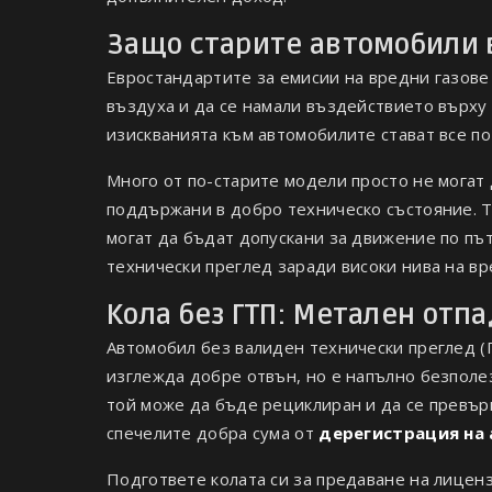
Защо старите автомобили 
Евростандартите за емисии на вредни газове 
въздуха и да се намали въздействието върху 
изискванията към автомобилите стават все по
Много от по-старите модели просто не могат 
поддържани в добро техническо състояние. Т
могат да бъдат допускани за движение по пъ
технически преглед заради високи нива на вр
Кола без ГТП: Метален отп
Автомобил без валиден технически преглед (
изглежда добре отвън, но е напълно безполез
той може да бъде рециклиран и да се превър
спечелите добра сума от
дерегистрация на
Подгответе колата си за предаване на лиценз