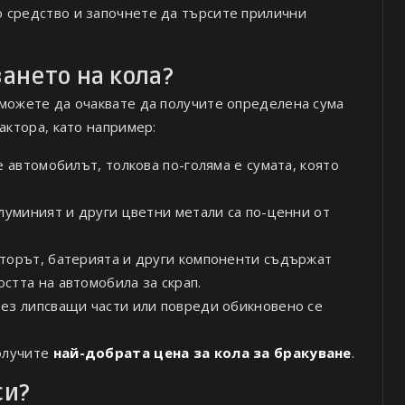
 средство и започнете да търсите прилични
ването на кола?
 можете да очаквате да получите определена сума
актора, като например:
 автомобилът, толкова по-голяма е сумата, която
уминият и други цветни метали са по-ценни от
торът, батерията и други компоненти съдържат
стта на автомобила за скрап.
ез липсващи части или повреди обикновено се
получите
най-добрата цена за кола за бракуване
.
си?