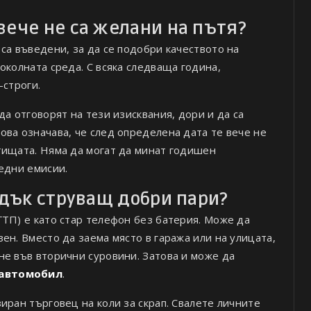
вече не са желани на пътя?
са въведени, за да се подобри качеството на
околната среда. С всяка следваща година,
-строги.
да отговорят на тези изисквания, дори и да са
ова означава, че след определена дата те вече не
тищата. Няма да могат да минат годишен
едни емисии.
адък струващ добри пари?
ГТП) е като стар телефон без батерия. Може да
ен. Вместо да заема място в гаража или на улицата,
не във вторични суровини. Затова и може да
 автомобил
.
иран търговец на коли за скрап. Свалете личните