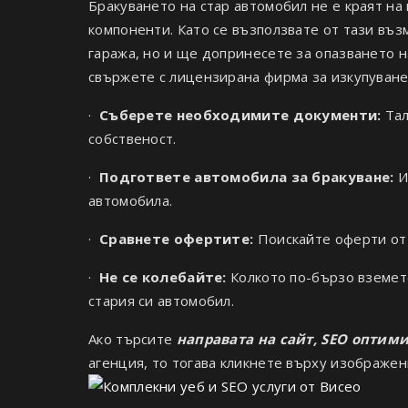
Бракуването на стар автомобил не е краят на 
компоненти. Като се възползвате от тази въз
гаража, но и ще допринесете за опазването н
свържете с лицензирана фирма за изкупуване
·
Съберете необходимите документи:
Тал
собственост.
·
Подгответе автомобила за бракуване:
И
автомобила.
·
Сравнете офертите:
Поискайте оферти от 
·
Не се колебайте:
Колкото по-бързо вземет
стария си автомобил.
Ако търсите
направата на сайт, SEO оптим
агенция, то тогава кликнете върху изображен