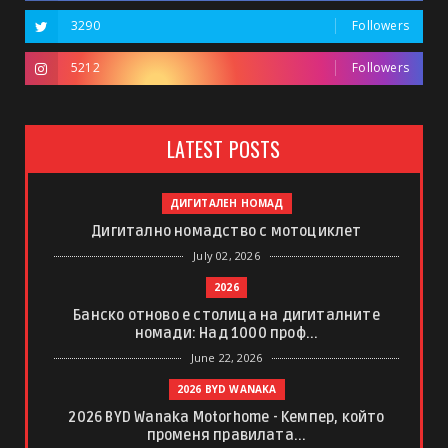
3290
Followers
5212
Followers
LATEST POSTS
ДИГИТАЛЕН НОМАД
Дигитално номадство с мотоциклет
July 02, 2026
2026
Банско отново е столица на дигиталните
номади: Над 1000 проф...
June 22, 2026
2026 BYD WANAKA
2026 BYD Wanaka Motorhome - Кемпер, който
променя правилата...