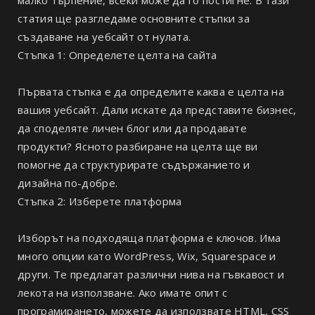
статия ще разгледаме основните стъпки за
създаване на уебсайт от нулата.
Стъпка 1: Определете целта на сайта
Първата стъпка е да определите каква е целта на
вашия уебсайт. Дали искате да представите бизнес,
да споделяте личен блог или да продавате
продукти? Ясното разбиране на целта ще ви
помогне да структурирате съдържанието и
дизайна по-добре.
Стъпка 2: Изберете платформа
Изборът на подходяща платформа е ключов. Има
много опции като WordPress, Wix, Squarespace и
други. Те предлагат различни нива на гъвкавост и
лекота на използване. Ако имате опит с
програмирането, можете да използвате HTML, CSS