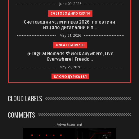
June 09, 2026
СЧЕТОВОДНИ УСЛУГИ
Счетоводни услуги през 2026: по-евтини,
изцяло дигитални и п...
May 31, 2026
UNCATEGORIZED
✈️ Digital Nomads 🌴 Work Anywhere, Live
Everywhere | Freedo...
May 29, 2026
КЛЮЧОДЪРЖАТЕЛ
Ключодържател с регистрационен номер –
спомен, който винаги ...
CLOUD LABELS
May 20, 2026
UNCATEGORIZED
COMMENTS
Какво да очаквате от професионален
дълбокотъканен масаж
- Advertisement -
May 20, 2026