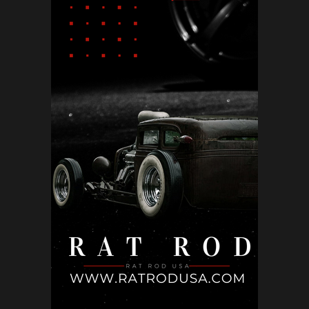
UNCATEGORIZED
Почивни дни в България, Полша и Унгария:
Сравнителен анализ
May 12, 2026
КИНО
Холивуд: Цената на съвършенството
May 10, 2026
БЪЛГАРИЯ
Не ти трябва друга държава: местата в
България, които могат ...
May 02, 2026