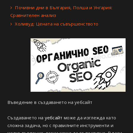
Почивни дни в България, Полша и Унгария:
Сравнителен анализ
Холивуд: Цената на съвършенството
Въведение в създаването на уебсайт
Създаването на
уебсайт
може да изглежда като
сложна задача, но с правилните инструменти и
малко търпение, всеки може да го постигне. В тази