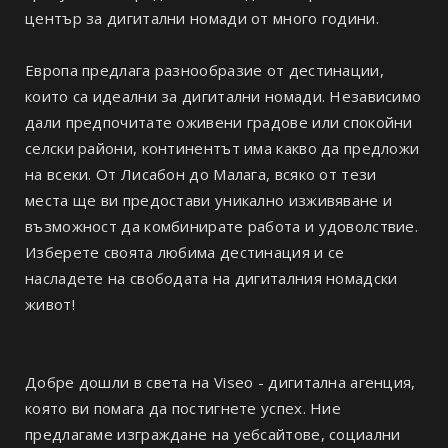
център за дигитални номади от много години.
Европа предлага разнообразие от дестинации,
които са идеални за дигитални номади. Независимо
дали предпочитате оживени градове или спокойни
селски райони, континентът има какво да предложи
на всеки. От Лисабон до Малага, всяко от тези
места ще ви предостави уникално изживяване и
възможност да комбинирате работа и удоволствие.
Изберете своята любима дестинация и се
насладете на свободата на дигиталния номадски
живот!
Добре дошли в света на Viseo - дигитална агенция,
която ви помага да постигнете успех. Ние
предлагаме изграждане на уебсайтове, социални