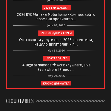
2026 BYD WANAKA
2026 BYD Wanaka Motorhome - Кемпер, който
променя правилата...
June 09, 2026
СЧЕТОВОДНИ УСЛУГИ
Счетоводни услуги през 2026: по-евтини,
изцяло дигитални и п...
May 31, 2026
UNCATEGORIZED
✈️ Digital Nomads 🌴 Work Anywhere, Live
Everywhere | Freedo...
May 29, 2026
КЛЮЧОДЪРЖАТЕЛ
Ключодържател с регистрационен номер –
спомен, който винаги ...
CLOUD LABELS
May 20, 2026
UNCATEGORIZED