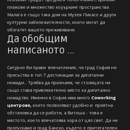
плажове и множество коуъркинг пространства.
Малага е също така дом на Музея Пикасо и други
културни забележителности, които могат да
обогатят вашето преживяване.
Да обобщим
написаното ...
Сигурно Ви прави впечатление, че град София не
присъства в топ 7 дестинации за дигитални
номади... Трябва да признаем, че столицата ни
също става привлекателно място за дигитално
номадтво. Именно в София има много
Coworking
центрове,
които позволяват удобно и приятна
обстановка да се работи, а Витоша - това е
мястото, което впечатлява хора от цял свят. Да не
пропускаме и град Банско, където е притегателен