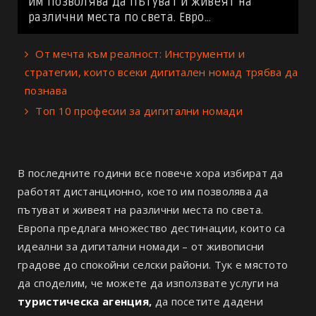
им позволява да пътуват и живеят на
различни места по света. Евро...
От мечта към реалност: Инструменти и
стратегии, които всеки дигитален номад трябва да
познава
Топ 10 професии за дигитални номади
В последните години все повече хора избират да
работят дистанционно, което им позволява да
пътуват и живеят на различни места по света.
Европа предлага множество дестинации, които са
идеални за дигитални номади – от живописни
градове до спокойни селски райони. Тук е мястото
да споделим, че можете да използвате услуги на
туристическа агенция
,
да посетите дадени