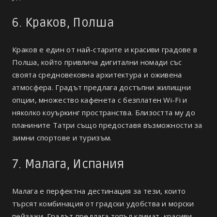
6. Краков, Полша
Краков е един от най-старите и красиви градове в
Полша, който привлича дигитални номади със
своята средновековна архитектура и оживена
атмосфера. Градът предлага достъпни жилищни
опции, множество кафенета с безплатен Wi-Fi и
няколко коуъркинг пространства. Близостта му до
планините Татри също предоставя възможности за
зимни спортове и туризъм.
7. Малага, Испания
Малага е перфектна дестинация за тези, които
търсят комбинация от градски удобства и морски
пейзажи. Градът предлага топъл климат, красиви