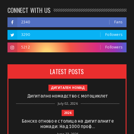
CONNECT WITH US
2340
Fans
3290
Followers
5212
Followers
LATEST POSTS
ДИГИТАЛЕН НОМАД
Дигитално номадство с мотоциклет
July 02, 2026
2026
Банско отново е столица на дигиталните
номади: Над 1000 проф...
June 22, 2026