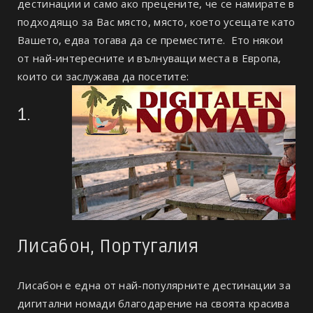
дестинации и само ако прецените, че се намирате в
подходящо за Вас място, място, което усещате като
Вашето, едва тогава да се преместите. Ето някои
от най-интересните и вълнуващи места в Европа,
които си заслужава да посетите:
1.
Лисабон, Португалия
Лисабон е една от най-популярните дестинации за
дигитални номади благодарение на своята красива