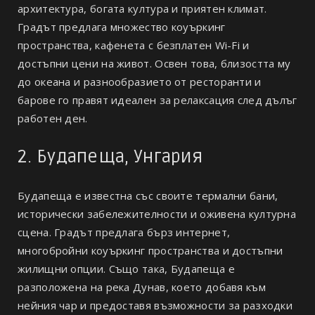
архитектура, богата култура и приятен климат.
Градът предлага множество коуъркинг
пространства, кафенета с безплатен Wi-Fi и
достъпни цени на живот. Освен това, близостта му
до океана и разнообразието от ресторанти и
барове го правят идеален за релаксация след дълъг
работен ден.
2. Будапеща, Унгария
Будапеща е известна със своите термални бани,
исторически забележителности и оживена културна
сцена. Градът предлага бърз интернет,
многобройни коуъркинг пространства и достъпни
жилищни опции. Също така, Будапеща е
разположена на река Дунав, което добавя към
нейния чар и предоставя възможности за разходки