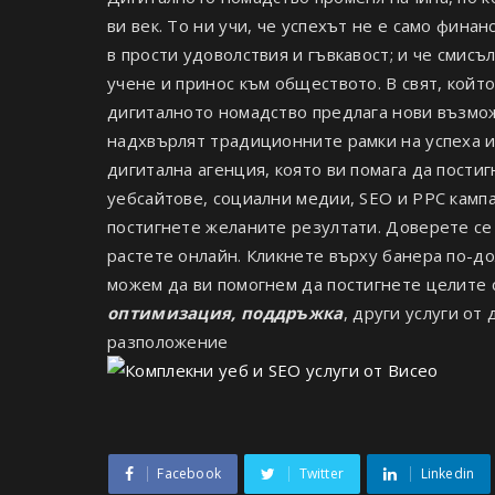
ви век. То ни учи, че успехът не е само фина
в прости удоволствия и гъвкавост; и че смис
учене и принос към обществото. В свят, койт
дигиталното номадство предлага нови възмо
надхвърлят традиционните рамки на успеха и
дигитална агенция, която ви помага да пости
уебсайтове, социални медии, SEO и PPC кампа
постигнете желаните резултати. Доверете се
растете онлайн. Кликнете върху банера по-дол
можем да ви помогнем да постигнете целите 
оптимизация, поддръжка
, други услуги от
разположение
Facebook
Twitter
Linkedin