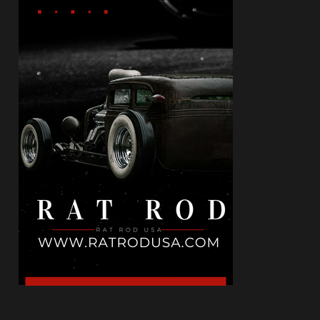
May 12, 2026
КИНО
Холивуд: Цената на съвършенството
May 10, 2026
БЪЛГАРИЯ
Не ти трябва друга държава: местата в
България, които могат ...
May 02, 2026