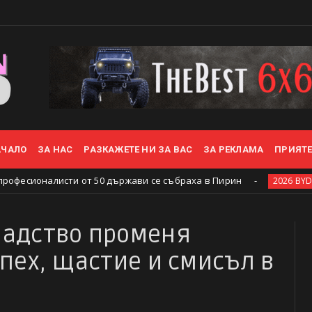
АЧАЛО
ЗА НАС
РАЗКАЖЕТЕ НИ ЗА ВАС
ЗА РЕКЛАМА
ПРИЯТ
оналисти от 50 държави се събраха в Пирин
2026 BYD Wanaka
мадство променя
спех, щастие и смисъл в