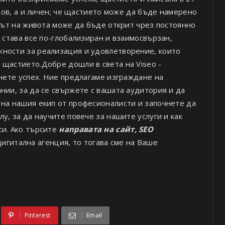
нсов, а и личен; че щастието може да бъде намерено
ълът на живота може да бъде открит чрез постоянно
о става все по-глобализиран и взаимосвързан,
жности за реализация и удовлетворение, които
 щастието.Добре дошли в света на Viseo -
гнете успех. Ние предлагаме изграждане на
нии, за да се свържете с вашата аудитория и да
 на нашия екип от професионалисти и започнете да
у, за да научите повече за нашите услуги и как
си. Ако търсите
направата на сайт, SEO
 дигитална агенция, то тогава сме на Ваше
Pinterest
Email