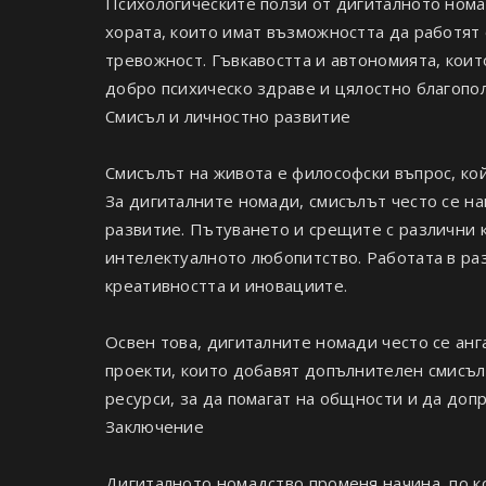
Психологическите ползи от дигиталното номад
хората, които имат възможността да работят 
тревожност. Гъвкавостта и автономията, които
добро психическо здраве и цялостно благопо
Смисъл и личностно развитие
Смисълът на живота е философски въпрос, кой
За дигиталните номади, смисълът често се н
развитие. Пътуването и срещите с различни 
интелектуалното любопитство. Работата в ра
креативността и иновациите.
Освен това, дигиталните номади често се ан
проекти, които добавят допълнителен смисъл 
ресурси, за да помагат на общности и да доп
Заключение
Дигиталното номадство променя начина, по к