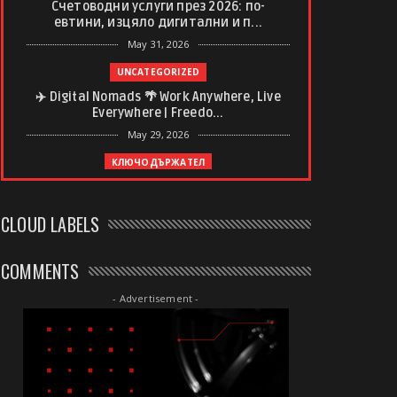
Счетоводни услуги през 2026: по-
евтини, изцяло дигитални и п...
May 31, 2026
UNCATEGORIZED
✈️ Digital Nomads 🌴 Work Anywhere, Live
Everywhere | Freedo...
May 29, 2026
КЛЮЧОДЪРЖАТЕЛ
Ключодържател с регистрационен
номер – спомен, който винаги ...
CLOUD LABELS
May 20, 2026
UNCATEGORIZED
COMMENTS
Какво да очаквате от професионален
дълбокотъканен масаж
- Advertisement -
May 20, 2026
UNCATEGORIZED
Почивни дни в България, Полша и
Унгария: Сравнителен анализ