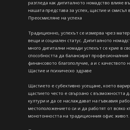
разгледа как дигиталното номадство влияе в
нашата представа за успех, щастие и смисъл 
Преосмисляне на успеха
Традиционно, успехът се измерва чрез матер
вещи и социален статус. Дигиталното номадс
много дигитални номади успехът се крие в сво
способността да балансират професионалния и
финансовото благополучие, а и с качеството 
Щастие и психическо здраве
Щастието е субективно усещане, което варира
щастието често е свързано с възможността да
култури и да се наслаждават на гъвкавия раб
местоположението си и да работят от всяко к
монотонността на традиционния офис живот.