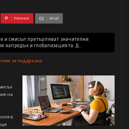
Pinterest
Email
тие и смисъл претърпяват значителни
я напредък и глобализацията. Д...
ъчник за поддръжка
смисъл
ние на
роля в
 ще