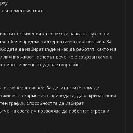
ърху
в съвременния свят.
иални постижения като висока заплата, луксозни
тво обаче предлага алтернативна перспектива. За
бодата да избират къде и как да работят, както и в
 личния живот. Успехът вече не е свързан само с
на живот и личното удовлетворение.
 от човек до човек. За дигиталните номади,
 живеят в хармония с природата, да откриват нови
отен график. Способността да избират
ътче на света им позволява да избегнат стреса и