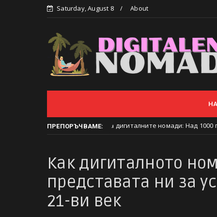
Saturday, August 8
About
Н
анско отново е столица на дигиталните номади: Над 1000 професи
ПРЕПОРЪЧВАМЕ:
Как дигиталното но
представата ни за у
21-ви век