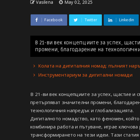
Vasilena
May 02, 2025
Facebook
Twitter
Linkedin
В 21-ви век концепциите за успех, щас
промени, благодарение на технологични
Колата на дигиталния номад: пълният нар
Инструментариум за дигитални номади
В 21-ви век концепциите за успех, щастие и 
претърпяват значителни промени, благодаре
технологичния напредък и глобализацията.
Дигиталното номадство, като феномен, който
комбинира работа и пътуване, играе ключова 
трансформирането на тези идеи. Тази статия