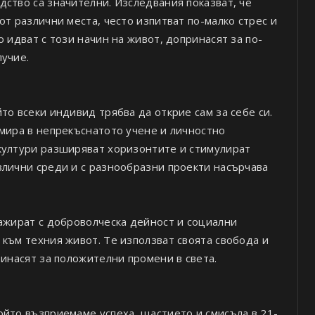
ство са значителни. Изследвания показват, че
от различни места, често изпитват по-малко стрес и
 идват с този начин на живот, допринасят за по-
лучие.
то всеки индивид трябва да открие сам за себе си.
амира в непрекъснатото учене и личностно
култури разширяват хоризонтите и стимулират
злични среди и с разнообразни проекти насърчава
гажират с доброволческа дейност и социални
към техния живот. Те използват своята свобода и
ринасят за положителни промени в света.
ойто възприемаме успеха, щастието и смисъла в 21-