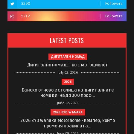
3290
Followers
5212
Followers
LATEST POSTS
ДИГИТАЛЕН НОМАД
Дигитално номадство с мотоциклет
July 02, 2026
2026
Банско отново е столица на дигиталните
номади: Над 1000 проф...
June 22, 2026
2026 BYD WANAKA
2026 BYD Wanaka Motorhome - Кемпер, който
променя правилата...
June 09, 2026