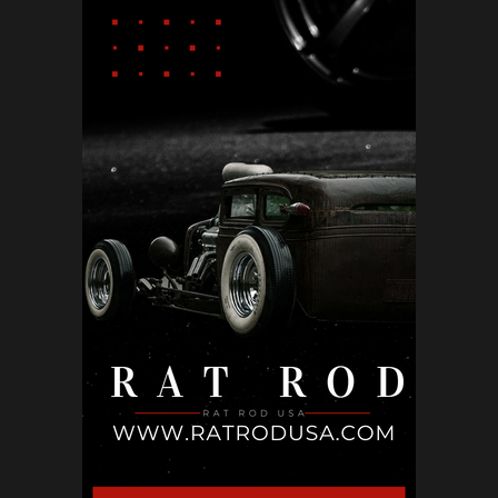
Почивни дни в България, Полша и Унгария:
Сравнителен анализ
May 12, 2026
КИНО
Холивуд: Цената на съвършенството
May 10, 2026
БЪЛГАРИЯ
Не ти трябва друга държава: местата в
България, които могат ...
May 02, 2026