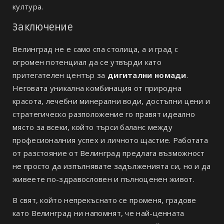
култура.
Заключение
Велинград не е само спа столица, а и град с
огромен потенциал да се утвърди като
притегателен център за
дигитални номади
.
Неговата уникална комбинация от природна
красота, лечебни минерални води, достъпни цени и
стратегическо разположение го правят идеално
място за всеки, който търси баланс между
професионалния успех и личното щастие. Работата
от разстояние от Велинград предлага възможност
не просто да изпълнявате задълженията си, но и да
живеете по-здравословен и пълноценен живот.
В свят, който непрекъснато се променя, градове
като Велинград ни напомнят, че най-ценната