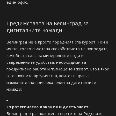
един офис.
Предимствата на Велинград за
дигиталните номади
Велинград не е просто поредният спа курорт. Той е
място, което съчетава спокойствието на природата,
лечебната сила на минералните води и
съвременните удобства, необходими за
продуктивна работа и пълноценен живот. Ето някои
от основните предимства, които го правят
изключително привлекателен за дигиталните
номади:
Стратегическа локация и достъпност:
Велинград е разположен в сърцето на Родопите,