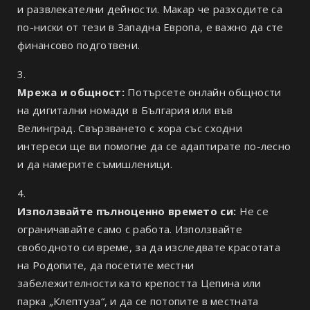
и развлекателни дейности. Макар че разходите са
по-ниски от тези в Западна Европа, е важно да сте
финансово подготвени.
Мрежа и общност:
Потърсете онлайн общности
на дигитални номади в България или във
Велинград. Свързването с хора със сходни
интереси ще ви помогне да се адаптирате по-лесно
и да намерите съмишленици.
Използвайте пълноценно времето си:
Не се
ограничавайте само с работа. Използвайте
свободното си време, за да изследвате красотата
на Родопите, да посетите местни
забележителности като крепостта Цепина или
парка „Клептуза“, и да се потопите в местната