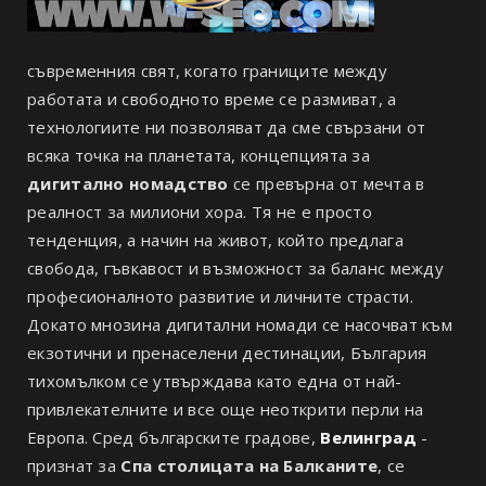
съвременния свят, когато границите между
работата и свободното време се размиват, а
технологиите ни позволяват да сме свързани от
всяка точка на планетата, концепцията за
дигитално номадство
се превърна от мечта в
реалност за милиони хора. Тя не е просто
тенденция, а начин на живот, който предлага
свобода, гъвкавост и възможност за баланс между
професионалното развитие и личните страсти.
Докато мнозина дигитални номади се насочват към
екзотични и пренаселени дестинации, България
тихомълком се утвърждава като една от най-
привлекателните и все още неоткрити перли на
Европа. Сред българските градове,
Велинград
-
признат за
Спа столицата на Балканите
, се