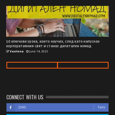
10 ключови урока, които научих, след като напуснах
корпоративния свят и станах дигитален номад
Vasilena
June 14, 2025
CONNECT WITH US
2340
Fans