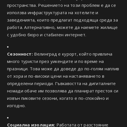
пространства. Решението на този проблем е да се
използва инфраструктурата на хотелите и
заведенията, които предлагат подходяща среда за
работа. Алтернативно, можете да наемете жилище
с удобно бюро и стабилен интернет.
Сезонност:
Велинград е курорт, който привлича
много туристи през уикендите и по време на
празници. Това може да доведе до по-голям наплив
от хора и по-високи цени на настаняването в
определени периоди. Гъвкавостта на дигиталните
номади обаче им позволява да планират престоя си
извън пиковите сезони, когато е по-спокойно и
изгодно.
Социална изолация:
Работата от разстояние