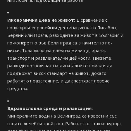
Икономична цена на живот:
В сравнение с
популярни европейски дестинации като Лисабон,
Берлин или Прага, разходите за живот в България и
по-конкретно във Велинград са значително по-
ниски. Това включва наем на жилище, храна,
транспорт и развлекателни дейности. Ниските
разходи позволяват на дигиталните номади да
поддържат висок стандарт на живот, докато
работят от разстояние, и да спестяват повече
средства.
Здравословна среда и релаксация:
Минералните води на Велинград са известни със
своите лечебни свойства. Работата от такъв курорт
дава възможност за ежедневен достъп до спа