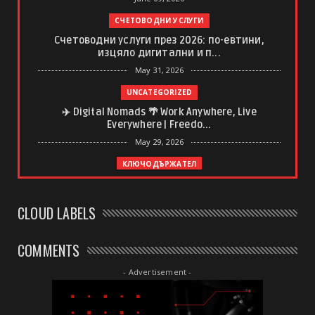
СЧЕТОВОДНИ УСЛУГИ
Счетоводни услуги през 2026: по-евтини,
изцяло дигитални и п...
May 31, 2026
UNCATEGORIZED
✈️ Digital Nomads 🌴 Work Anywhere, Live
Everywhere | Freedo...
May 29, 2026
КЛЮЧОДЪРЖАТЕЛ
Ключодържател с регистрационен номер –
спомен, който винаги ...
CLOUD LABELS
May 20, 2026
UNCATEGORIZED
COMMENTS
Какво да очаквате от професионален
дълбокотъканен масаж
- Advertisement -
May 20, 2026
UNCATEGORIZED