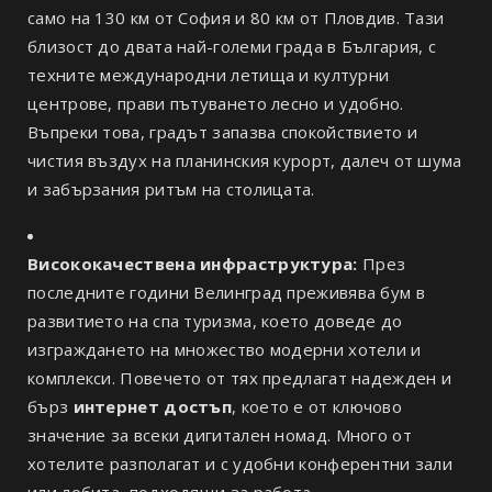
само на 130 км от София и 80 км от Пловдив. Тази
близост до двата най-големи града в България, с
техните международни летища и културни
центрове, прави пътуването лесно и удобно.
Въпреки това, градът запазва спокойствието и
чистия въздух на планинския курорт, далеч от шума
и забързания ритъм на столицата.
Висококачествена инфраструктура:
През
последните години Велинград преживява бум в
развитието на спа туризма, което доведе до
изграждането на множество модерни хотели и
комплекси. Повечето от тях предлагат надежден и
бърз
интернет достъп
, което е от ключово
значение за всеки дигитален номад. Много от
хотелите разполагат и с удобни конферентни зали
или лобита, подходящи за работа.