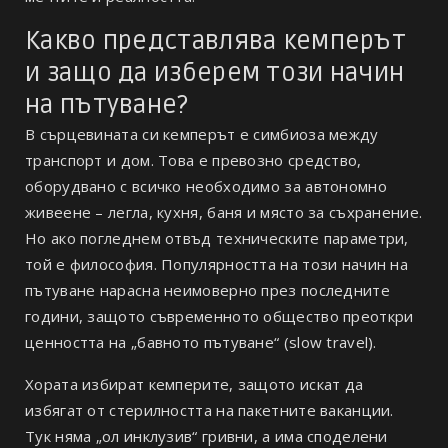
Какво представлява кемперът
и защо да изберем този начин
на пътуване?
В сърцевината си кемперът е симбиоза между
транспорт и дом. Това е превозно средство,
оборудвано с всичко необходимо за автономно
живеене – легла, кухня, баня и място за съхранение.
Но ако погледнем отвъд техническите параметри,
той е философия. Популярността на този начин на
пътуване нарасна неимоверно през последните
години, защото съвременното общество преоткри
ценността на „бавното пътуване“ (slow travel).
Хората избират кемперите, защото искат да
избягат от стерилността на пакетните ваканции.
Тук няма „ол инклузив“ гривни, а има споделени