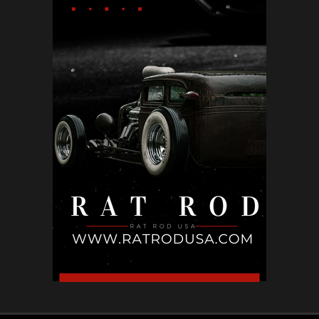
May 12, 2026
КИНО
Холивуд: Цената на съвършенството
May 10, 2026
БЪЛГАРИЯ
Не ти трябва друга държава: местата в
България, които могат ...
May 02, 2026