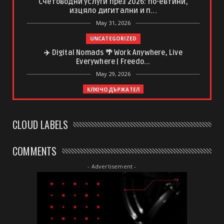
Счетоводни услуги през 2026: по-евтини,
изцяло дигитални и п...
May 31, 2026
UNCATEGORIZED
✈️ Digital Nomads 🌴 Work Anywhere, Live
Everywhere | Freedo...
May 29, 2026
КЛЮЧОДЪРЖАТЕЛ
Ключодържател с регистрационен номер –
спомен, който винаги ...
CLOUD LABELS
May 20, 2026
UNCATEGORIZED
COMMENTS
Какво да очаквате от професионален
дълбокотъканен масаж
- Advertisement -
May 20, 2026
UNCATEGORIZED
Почивни дни в България, Полша и Унгария:
Сравнителен анализ