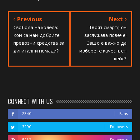
Previous
Next
Свобода на колела:
Твоят смартфон
Кои са най-добрите
заслужава повече:
превозни средства за
Защо е важно да
дигитални номади?
изберете качествен
кейс?
CONNECT WITH US
2340
Fans
3290
Followers
5212
Followers