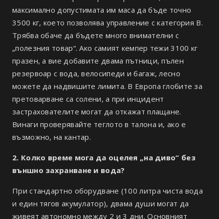
максимално допустимата им маса да бъде точно
3500 кг, което позволява управление с категория B.
Трябва обаче да бъдете много внимателни с
„полезния товар“. Ако самият кемпер тежи 3100 кг
празен, а вие добавите двама пътници, пълен
резервоар с вода, велосипеди и багаж, лесно
можете да надвишите лимита. В Европа глобите за
претоварване са солени, а при инцидент
застрахователите могат да откажат плащане.
Винаги проверявайте теглото в талона и, ако е
възможно, на кантар.
2. Колко време мога да оцелея „на диво“ без
външно захранване и вода?
При стандартно оборудване (100 литра чиста вода
и един тягов акумулатор), двама души могат да
живеят автономно между 2 и 3 дни. Основният