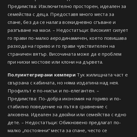
Предимства: Изключително просторен, идеален за
семейства с деца. Предоставя много места за
спане, без да се налага всекидневно сгъване и
разгъване на маси. – Недостатъци: Високият силует
го прави по-малко аеродинамичен, което повишава
разхода на гориво и го прави чувствителен на
страничен вятър. Височината може да е проблем
при ниски мостове или клони на дървета.
Полуинтегрирани кемпери
Тук жилищната част е
свързана с кабината, но няма издатина над нея.
Профилът е по-нисък и по-елегантен. –
Предимства: По-добра икономия на гориво и по-
стабилно поведение на пътя в сравнение с
алковена. Идеален за двойки или семейства с едно
дете. – Недостатъци: Обикновено предлагат по-
малко „постоянни“ места за спане, често се