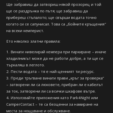
Ще забравиш да затвориш някой прозорец и той
ще се раздрънка по пътя; ще забравиш да
прибереш стъпалото; ще свърши водата точно
когато си се сапунисал. Това са „бойните кръщения“
на всеки кемперист.
Ето няколко златни правила:
Винаги нивелирай кемпера при паркиране – иначе
хладилникът може да не работи добре, а ти ще се
търкаляш в леглото.
Пести водата – тя е най-ценният ти ресурс.
Преди тръгване винаги прави „кръг за проверка“
– затворени ли са люковете, прибран ли е кабелът
за ток, затворени ли са всички шкафове вътре.
Използвайте приложения като Park4Night или
CamperContact – те са безценни за намиране на
места за нощуване и обслужване.