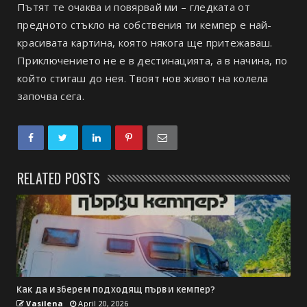
Пътят те очаква и повярвай ми – гледката от
предното стъкло на собствения ти кемпер е най-
красивата картина, която някога ще притежаваш.
Приключението не е в дестинацията, а в начина, по
който стигаш до нея. Твоят нов живот на колела
започва сега.
RELATED POSTS
Как да изберем подходящ първи кемпер?
Vasilena
April 20, 2026