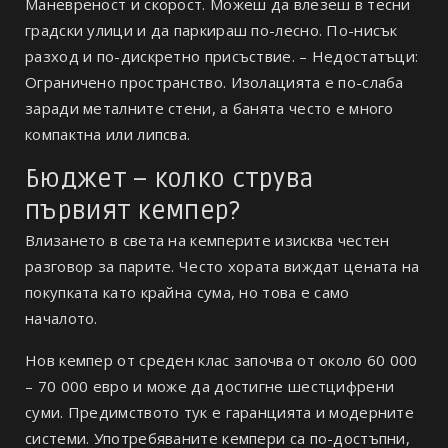
Маневреност и скорост. Можеш да влезеш в тесни
градски улици и да паркираш по-лесно. По-нисък
разход и по-дискретно присъствие. – Недостатъци:
Ограничено пространство. Изолацията е по-слаба
заради металните стени, а банята често е много
компактна или липсва.
Бюджет – колко струва
първият кемпер?
Влизането в света на кемперите изисква честен
разговор за парите. Често хората виждат цената на
покупката като крайна сума, но това е само
началото.
Нов кемпер от среден клас започва от около 60 000
– 70 000 евро и може да достигне шестцифрени
суми. Предимството тук е гаранцията и модерните
системи. Употребяваните кемпери са по-достъпни,