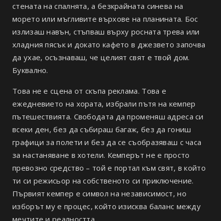
стената на спалнята, а безкрайната синева на
морето или мъгливите върхове на планината. Бос
излизаш навън, стъпваш върху росната трева или
хладния пясък и докато кафето в джезвето започва
да ухае, осъзнаваш, че целият свят е твой дом.
Буквално.
Това не е сцена от скъпа реклама. Това е
ежедневието на хората, избрали пътя на кемпер
пътешествията. Свободата да променяш адреса си
всеки ден, без да събираш багаж, без да гониш
графици за полети и без да се съобразяваш с часа
за настаняване в хотели. Кемперът не е просто
превозно средство – той е портал към свят, в който
ти си режисьор на собственото си приключение.
Първият кемпер е символ на независимост, но
изборът му е процес, който изисква баланс между
мечтите и реалността.