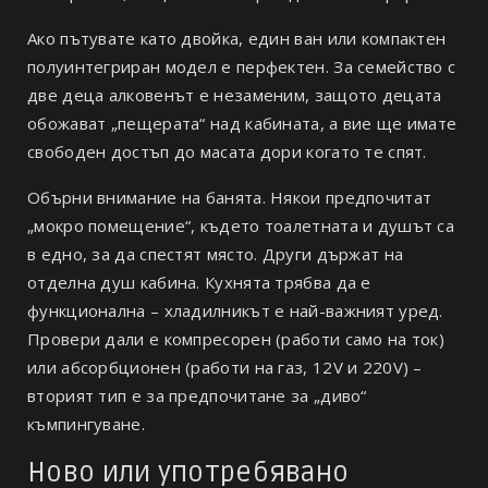
Ако пътувате като двойка, един ван или компактен
полуинтегриран модел е перфектен. За семейство с
две деца алковенът е незаменим, защото децата
обожават „пещерата“ над кабината, а вие ще имате
свободен достъп до масата дори когато те спят.
Обърни внимание на банята. Някои предпочитат
„мокро помещение“, където тоалетната и душът са
в едно, за да спестят място. Други държат на
отделна душ кабина. Кухнята трябва да е
функционална – хладилникът е най-важният уред.
Провери дали е компресорен (работи само на ток)
или абсорбционен (работи на газ, 12V и 220V) –
вторият тип е за предпочитане за „диво“
къмпингуване.
Ново или употребявано