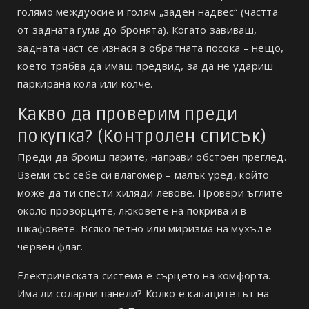
голямо междуосие и голям „заден надвес“ (частта
от задната гума до бронята). Когато завиваш,
задната част се изнася в обратната посока – нещо,
което трябва да имаш предвид, за да не удариш
паркирана кола или колче.
Какво да проверим преди
покупка? (Контролен списък)
Преди да броиш парите, направи обстоен преглед.
Вземи със себе си влагомер – малък уред, който
може да ти спести хиляди левове. Провери ъглите
около прозорците, люковете на покрива и в
шкафовете. Всяко петно или миризма на мухъл е
червен флаг.
Електрическата система е сърцето на комфорта.
Има ли соларни панели? Колко е капацитетът на