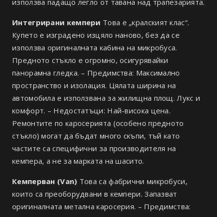
използва падащо легло от тавана над трапезарията.
Интегрирани кемпери
Това е „кралският клас“.
Купето е изградено изцяло наново, без да се
използва оригиналната кабина на микробуса.
Предното стъкло е огромно, осигурявайки
панорамна гледка. – Предимства: Максимално
пространство и изолация. Цялата ширина на
автомобила е използвана за жилищна площ. Лукс и
комфорт. – Недостатъци: Най-висока цена.
Ремонтите по каросерията (особено предното
стъкло) могат да бъдат много скъпи, тъй като
частите са специфични за производителя на
кемпера, а не за марката на шасито.
Кемперван (Van)
Това са фабрични микробуси,
които са преоборудвани в кемпери. Запазват
оригиналната метална каросерия. – Предимства: