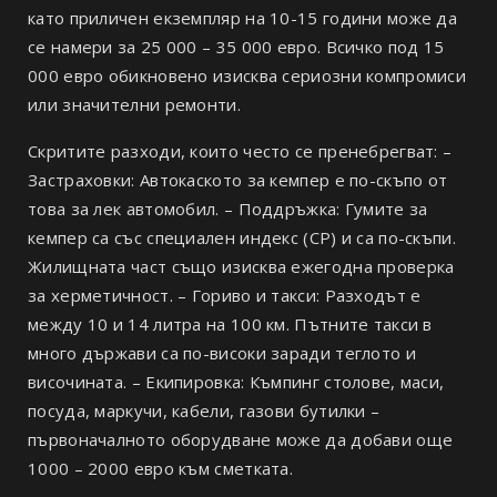
като приличен екземпляр на 10-15 години може да
се намери за 25 000 – 35 000 евро. Всичко под 15
000 евро обикновено изисква сериозни компромиси
или значителни ремонти.
Скритите разходи, които често се пренебрегват: –
Застраховки: Автокаското за кемпер е по-скъпо от
това за лек автомобил. – Поддръжка: Гумите за
кемпер са със специален индекс (CP) и са по-скъпи.
Жилищната част също изисква ежегодна проверка
за херметичност. – Гориво и такси: Разходът е
между 10 и 14 литра на 100 км. Пътните такси в
много държави са по-високи заради теглото и
височината. – Екипировка: Къмпинг столове, маси,
посуда, маркучи, кабели, газови бутилки –
първоначалното оборудване може да добави още
1000 – 2000 евро към сметката.