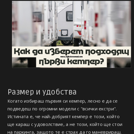
Размер и удобства
Когато избираш първия си кемпер, лесно е да се
подведеш по огромни модели с "всички екстри".
Истината е, че най-добрият кемпер е този, който
ще караш с удоволствие, а не този, който ще стои
на паркинга, защото те е страх да го маневрираш.