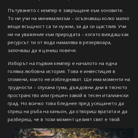
Пътуването с кемпер е завръщане към основите.
То ни учи на минимализъм – осъзнаваш колко малко
вещи всъщност са ти нужни, за да си щастлив. Учи
ни на уважение към природата – когато виждаш как
ресурсът ти от вода намалява в резервоара,
започваш да я цениш повече.
Изборът на първия кемпер е началото на една
голяма любовна история. Това е инвестиция в
спомени, които не избледняват. Ще има моменти на
трудности – спукана гума, дъждовни дни в тясното
пространство или грешен завой в тесен италиански
град. Но всичко това бледнее пред усещането да
спреш на ръба на каньон, да отвориш вратата и да
разбереш, че в този момент целият свят е твой.