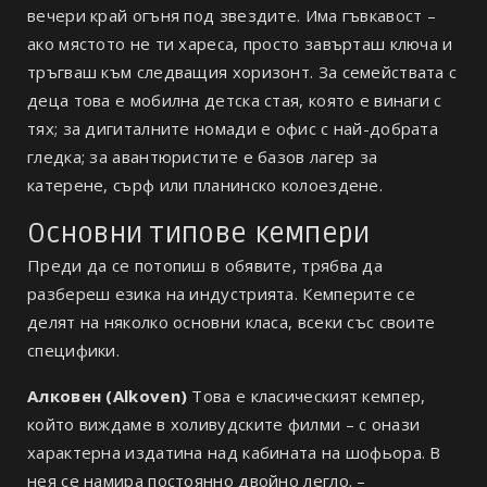
вечери край огъня под звездите. Има гъвкавост –
ако мястото не ти хареса, просто завърташ ключа и
тръгваш към следващия хоризонт. За семействата с
деца това е мобилна детска стая, която е винаги с
тях; за дигиталните номади е офис с най-добрата
гледка; за авантюристите е базов лагер за
катерене, сърф или планинско колоездене.
Основни типове кемпери
Преди да се потопиш в обявите, трябва да
разбереш езика на индустрията. Кемперите се
делят на няколко основни класа, всеки със своите
специфики.
Алковен (Alkoven)
Това е класическият кемпер,
който виждаме в холивудските филми – с онази
характерна издатина над кабината на шофьора. В
нея се намира постоянно двойно легло. –