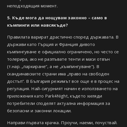
неподходящия момент.
5. Къде мога да нощувам законно – само в
къмпинги или навсякъде?
Правилата варират драстично според държавата. В
държави като Гърция и Франция дивото
къмпингуване е официално ограничено, но често се
толерира, ако не разпъвате тенти и маси отвън
(т.нар. „паркиране“, а не „къмпингуване“). В
скандинавските страни има „право на свободен
достъп“. В България режимът все още е в процес на
регулация. Най-сигурният начин е използването на
приложения като Park4Night, където хиляди
потребители споделят актуална информация за
безопасни и законни локации.
Направи първата крачка. Проучи, наеми, почуствай.