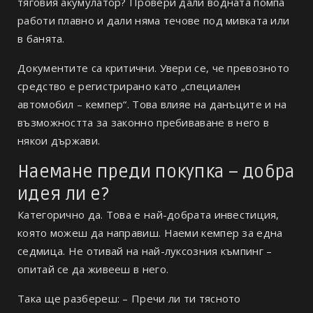
тяговия акумулатор? Провери дали водната помпа
работи плавно и дали няма течове под мивката или
в банята.
Документите са критични. Увери се, че превозното
средство е регистрирано като „специален
автомобил – кемпер“. Това влияе на данъците и на
възможността за законно пребиваване в него в
някои държави.
Наемане преди покупка – добра
идея ли е?
Категорично да. Това е най-добрата инвестиция,
която можеш да направиш. Наеми кемпер за една
седмица. Не отивай на най-луксозния къмпинг –
опитай се да живееш в него.
Така ще разбереш: – Пречи ли ти тясното