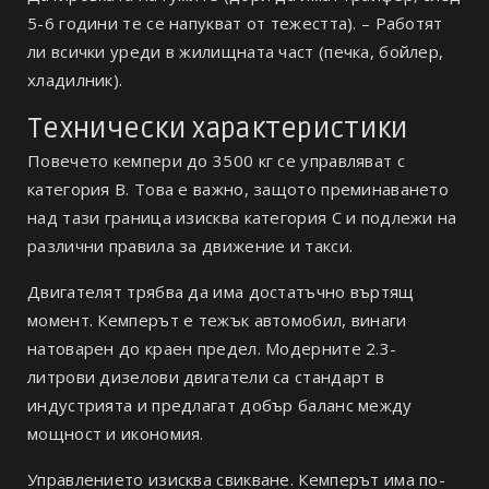
5-6 години те се напукват от тежестта). – Работят
ли всички уреди в жилищната част (печка, бойлер,
хладилник).
Технически характеристики
Повечето кемпери до 3500 кг се управляват с
категория В. Това е важно, защото преминаването
над тази граница изисква категория С и подлежи на
различни правила за движение и такси.
Двигателят трябва да има достатъчно въртящ
момент. Кемперът е тежък автомобил, винаги
натоварен до краен предел. Модерните 2.3-
литрови дизелови двигатели са стандарт в
индустрията и предлагат добър баланс между
мощност и икономия.
Управлението изисква свикване. Кемперът има по-