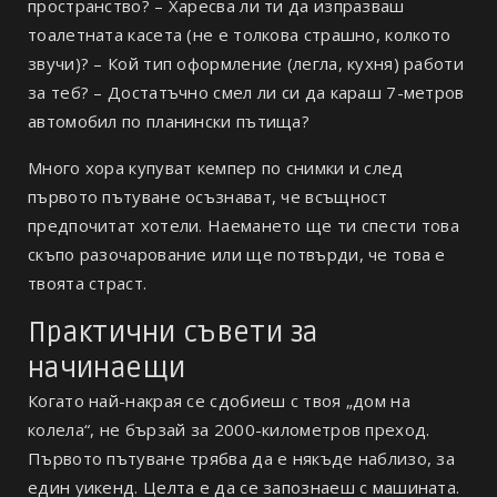
пространство? – Харесва ли ти да изпразваш
тоалетната касета (не е толкова страшно, колкото
звучи)? – Кой тип оформление (легла, кухня) работи
за теб? – Достатъчно смел ли си да караш 7-метров
автомобил по планински пътища?
Много хора купуват кемпер по снимки и след
първото пътуване осъзнават, че всъщност
предпочитат хотели. Наемането ще ти спести това
скъпо разочарование или ще потвърди, че това е
твоята страст.
Практични съвети за
начинаещи
Когато най-накрая се сдобиеш с твоя „дом на
колела“, не бързай за 2000-километров преход.
Първото пътуване трябва да е някъде наблизо, за
един уикенд. Целта е да се запознаеш с машината.