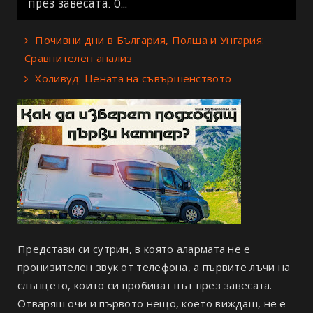
през завесата. О...
Почивни дни в България, Полша и Унгария:
Сравнителен анализ
Холивуд: Цената на съвършенството
Представи си сутрин, в която алармата не е
пронизителен звук от телефона, а първите лъчи на
слънцето, които си пробиват път през завесата.
Отваряш очи и първото нещо, което виждаш, не е