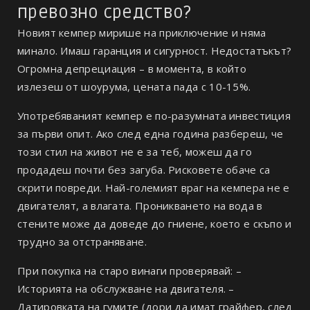
превозно средство?
Новият кемпер мирише на приключение и няма
минало. Имаш гаранция и сигурност. Недостатъкът?
Огромна депрециация – в момента, в който
излезеш от шоурума, цената пада с 10-15%.
Употребяваният кемпер е по-разумната инвестиция
за първи опит. Ако след една година разбереш, че
този стил на живот не е за теб, можеш да го
продадеш почти без загуба. Рисковете обаче са
скрити повреди. Най-големият враг на кемпера не е
двигателят, а влагата. Проникването на вода в
стените може да доведе до гниене, което е скъпо и
трудно за отстраняване.
При покупка на старо винаги проверявай: –
Историята на обслужване на двигателя. –
Датировката на гумите (дори да имат грайфер, след