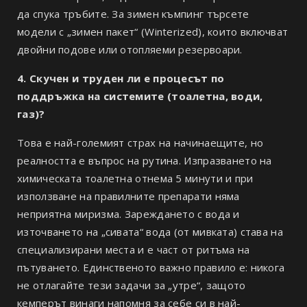
да спука тръбите. За зимен къмпинг търсете
модели с „зимен пакет“ (Winterized), които включват
двойни подове или отопляеми резервоари.
4. Скучен и труден ли е процесът по
поддръжка на системите (тоалетна, води,
газ)?
Това е най-големият страх на начинаещите, но
реалността е въпрос на рутина. Изпразването на
химическата тоалетна отнема 5 минути и при
използване на правилните препарати няма
неприятна миризма. Зареждането с вода и
източването на „сивата“ вода (от мивката) става на
специализирани места и е част от ритъма на
пътуването. Единственото важно правило е: никога
не отлагайте тези задачи за „утре“, защото
кемперът винаги напомня за себе си в най-