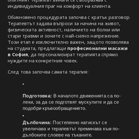
индивидуалния праг на комфорт на клиента.
Обикновено процедурата започва с кратък разговор. 
Терапевтът задава въпроси за начина на живот, 
физическата активност, наличието на болки или 
стари травми и зоните с най-силно напрежение. 
Този етап е изключително важен, защото позволява 
на студиата, предлагащи 
професионални масажи 
в София
, да персонализират терапията спрямо 
нуждите на конкретния човек.
След това започва самата терапия:
Подготовка:
 В началото движенията са по-
леки, за да се подготвят мускулите и да се 
подобри кръвообращението.
Дълбочина:
 Постепенно натискът се 
увеличава и терапевтът преминава към по-
дълбоките слоеве на тъканите.