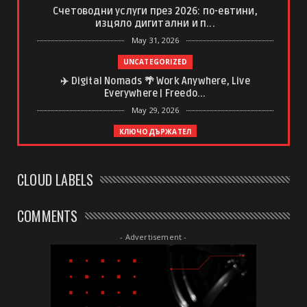
Счетоводни услуги през 2026: по-евтини,
изцяло дигитални и п...
May 31, 2026
UNCATEGORIZED
✈️ Digital Nomads 🌴 Work Anywhere, Live
Everywhere | Freedo...
May 29, 2026
КЛЮЧОДЪРЖАТЕЛ
Ключодържател с регистрационен номер –
спомен, който винаги ...
CLOUD LABELS
May 20, 2026
UNCATEGORIZED
COMMENTS
Какво да очаквате от професионален
дълбокотъканен масаж
- Advertisement -
May 20, 2026
UNCATEGORIZED
Почивни дни в България, Полша и Унгария:
Сравнителен анализ