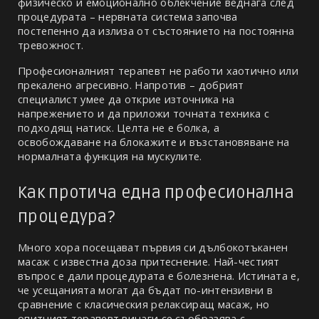
физическо и емоционално облекчение веднага след 
процедурата – нервната система започва 
постепенно да излиза от състоянието на постоянна 
тревожност.
Професионалният терапевт не работи хаотично или 
прекалено агресивно. Напротив – добрият 
специалист умее да открие източника на 
напрежението и да приложи точната техника с 
подходящ натиск. Целта не е болка, а 
освобождаване на блокажите и възстановяване на 
нормалната функция на мускулите.
Как протича една професионална 
процедура?
Много хора посещават първия си дълбокотъканен 
масаж с известна доза притеснение. Най-честият 
въпрос е дали процедурата е болезнена. Истината е, 
че усещанията могат да бъдат по-интензивни в 
сравнение с класическия релаксиращ масаж, но 
опитният терапевт винаги се съобразява с 