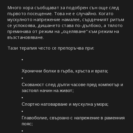
Много хора съобщават за подобрен сън още след 
първото посещение. Това не е случайно. Когато 
мускулното напрежение намалее, сърдечният ритъм 
се успокоява, дишането става по-дълбоко, а тялото 
преминава от режим на „оцеляване“ към режим на 
възстановяване.
Тази терапия често се препоръчва при:
Хронични болки в гърба, кръста и врата;
Скованост след дълги часове пред компютър и 
застоял начин на живот;
Спортно натоварване и мускулна умора;
Главоболие, свързано с напрежение в раменния 
пояс;