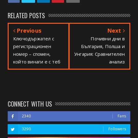
RELATED POSTS
Previous
Next
Ключодържател с
Почивни дни в
регистрационен
България, Полша и
номер – спомен,
Унгария: Сравнителен
който винаги е с теб
анализ
CONNECT WITH US
2340
Fans
3290
Followers