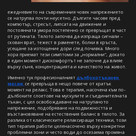
ежедневието на съвременния човек напрежението 
се натрупва почти неусетно. Дългите часове пред 
компютър, стресът, липсата на движение и 
постоянната умора постепенно се превръщат в част 
от рутината. Тялото започва да изпраща сигнали – 
скован врат, тежест в раменете, болки в кръста, 
усещане за изтощение дори след почивка. Много 
хора приемат тези симптоми за „нормални“, докато 
в един момент дискомфортът не започне да влияе 
върху съня, концентрацията и качеството на живот.
Именно тук професионалният 
дълбокотъканен 
масаж
се превръща в нещо повече от кратък 
момент на релакс. Това е терапия, насочена към по-
дълбоките слоетове на мускулите и съединителната 
тъкан, с цел освобождаване на натрупаното 
напрежение, подобряване на подвижността и 
възстановяване на естествения баланс в тялото. За 
разлика от класическите релаксиращи техники, този 
тип терапия работи целенасочено върху конкретни 
проблемни зони и често води до осезаема промяна 