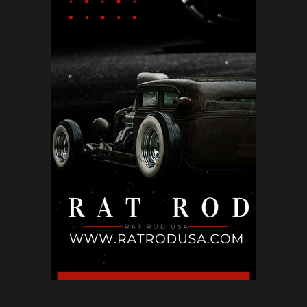
May 12, 2026
КИНО
Холивуд: Цената на съвършенството
May 10, 2026
БЪЛГАРИЯ
Не ти трябва друга държава: местата в
България, които могат ...
May 02, 2026