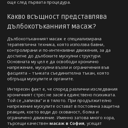
още след първата процедура.
Какво всъщност представлява 
дълбокотъканният масаж?
Дълбокотъканният масаж е специализирана 
терапевтична техника, която използва бавни, 
контролирани и по-интензивни движения, за да 
достигне до дълбоките мускулни структури. 
Основната му цел е да освободи хронично 
напрежение, мускулни възли и ограничения във 
фасцията – тънката съединителна тъкан, която 
обгръща мускулите и органите.
Интересен факт е, че според различни изследвания 
хроничният стрес не засяга единствено психиката. 
Той се „записва“ и в тялото. При продължително 
напрежение мускулите остават в постоянна защитна 
реакция, което води до скованост, болка и 
ограничено движение. Именно затова много хора, 
търсещи качествен 
масаж в София
, усещат 