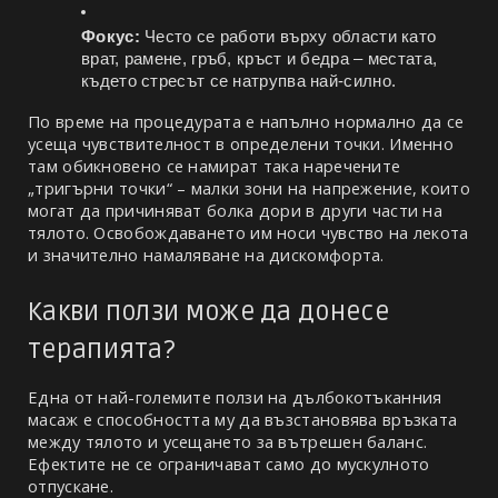
Фокус:
 Често се работи върху области като 
врат, рамене, гръб, кръст и бедра – местата, 
където стресът се натрупва най-силно.
По време на процедурата е напълно нормално да се 
усеща чувствителност в определени точки. Именно 
там обикновено се намират така наречените 
„тригърни точки“ – малки зони на напрежение, които 
могат да причиняват болка дори в други части на 
тялото. Освобождаването им носи чувство на лекота 
и значително намаляване на дискомфорта.
Какви ползи може да донесе 
терапията?
Една от най-големите ползи на дълбокотъканния 
масаж е способността му да възстановява връзката 
между тялото и усещането за вътрешен баланс. 
Ефектите не се ограничават само до мускулното 
отпускане.