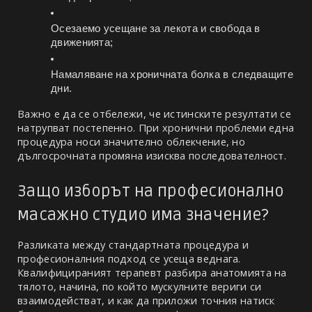
Осезаемо усещане за лекота и свобода в 
движенията;
Намаляване на хроничната болка в следващите 
дни.
Важно е да се отбележи, че истинските резултати се 
натрупват постепенно. При хронични проблеми една 
процедура носи значително облекчение, но 
дългосрочната промяна изисква последователност.
Защо изборът на професионално 
масажно студио има значение?
Разликата между стандартната процедура и 
професионалния подход се усеща веднага. 
Квалифицираният терапевт разбира анатомията на 
тялото, начина, по който мускулните вериги си 
взаимодействат, и как да приложи точния натиск 