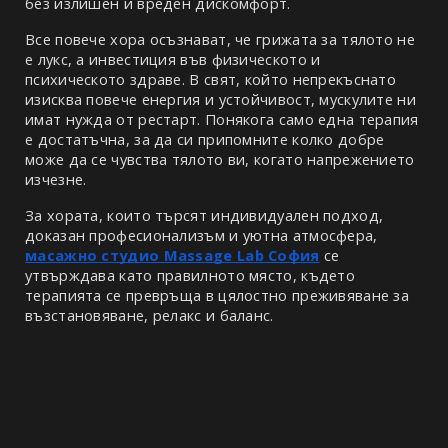
без излишен и вреден дискомфорт.
Все повече хора осъзнават, че грижата за тялото не 
е лукс, а инвестиция във физическото и 
психическото здраве. В свят, който непрекъснато 
изисква повече енергия и устойчивост, мускулите ни 
имат нужда от рестарт. Понякога само една терапия 
е достатъчна, за да си припомните колко добре 
може да се чувства тялото ви, когато напрежението 
изчезне.
За хората, които търсят индивидуален подход, 
доказан професионализъм и уютна атмосфера, 
масажно студио Massage Lab София
 се 
утвърждава като правилното място, където 
терапията се превръща в цялостно преживяване за 
възстановяване, релакс и баланс.