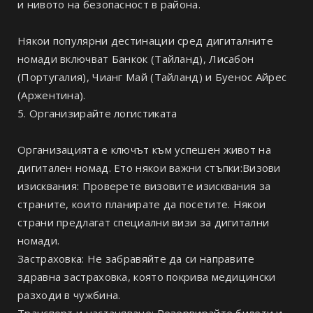
и нивото на безопасност в района.
Някои популярни дестинации сред дигиталните
номади включват Банкок (Тайланд), Лисабон
(Португалия), Чианг Май (Тайланд) и Буенос Айрес
(Аржентина).
5. Организирайте логистиката
Организацията е ключът към успешен живот на
дигитален номад. Ето някои важни стъпки:Визови
изисквания: Проверете визовите изисквания за
страните, които планирате да посетите. Някои
страни предлагат специални визи за дигитални
номади.
Застраховка: Не забравяйте да си направите
здравна застраховка, която покрива медицински
разходи в чужбина.
Транспорт и настаняване: Резервирайте билети и