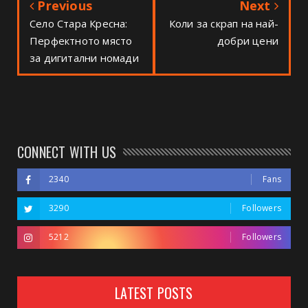
Previous
Next
Село Стара Кресна:
Коли за скрап на най-
Перфектното място
добри цени
за дигитални номади
CONNECT WITH US
2340
Fans
3290
Followers
5212
Followers
LATEST POSTS