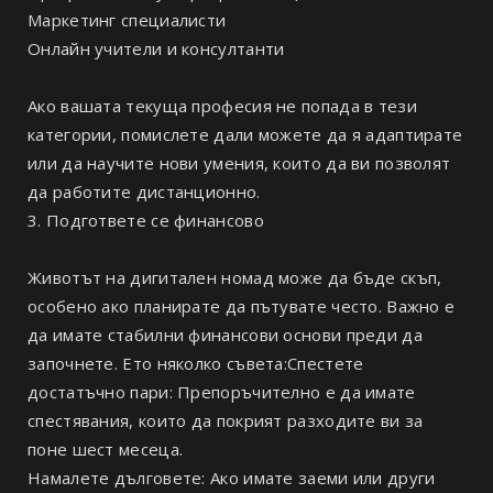
Маркетинг специалисти
Онлайн учители и консултанти
Ако вашата текуща професия не попада в тези
категории, помислете дали можете да я адаптирате
или да научите нови умения, които да ви позволят
да работите дистанционно.
3. Подгответе се финансово
Животът на дигитален номад може да бъде скъп,
особено ако планирате да пътувате често. Важно е
да имате стабилни финансови основи преди да
започнете. Ето няколко съвета:Спестете
достатъчно пари: Препоръчително е да имате
спестявания, които да покрият разходите ви за
поне шест месеца.
Намалете дълговете: Ако имате заеми или други