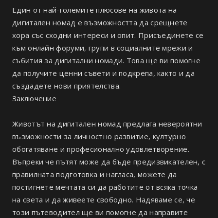
Един от най-големите плюсове на живота на
дигитален номад е възможността да срещнете
хора със сходни интереси и опит. Присъединете се
към онлайн форуми, групи в социалните мрежи и
събития за дигитални номади. Това ще ви помогне
да получите ценни съвети и подкрепа, както и да
създадете нови приятелства.
Заключение
Животът на дигитален номад предлага невероятни
възможности за личностно развитие, културно
обогатяване и професионално удовлетворение.
Въпреки че пътят може да бъде предизвикателен, с
правилната подготовка и нагласа, можете да
постигнете мечтата си да работите от всяка точка
на света и да живеете свободно. Надяваме се, че
този пътеводител ще ви помогне да направите