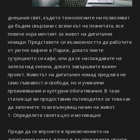
днешния свят, където технологиите ни позволяват
да бъдем свързани с всеки кът на планетата, все
повече хора мечтаят за живот на дигитални
номади. Представете си възможността да работите
от уютно кафене в Париж, докато пиете
сутрешното си кафе, или да се наслаждавате на
залеза над океана, докато завършвате важен
проект. Животът на дигитален номад предлага не
само гъвкавост и свобода, но и уникални
преживявания и културни обогатявания. В тази
статия ще ви предоставим пътеводител за това как
да започнете този вълнуващ начин на живот.
1. Определете своята цел и мотивация
Преди да се впуснете в приключението на
дигиталния номад, важно е да определите своите