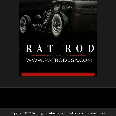
БЪЛГАРИЯ
Не ти трябва друга държава: местата в
България, които могат ...
May 02, 2026
Copyright ©
2026 | DigitalenNomad.com - Дигитално номадство и