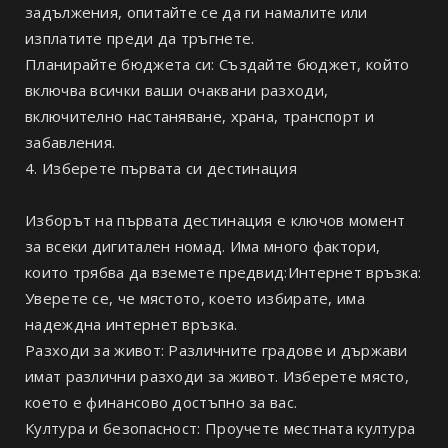
задължения, опитайте се да ги намалите или
изплатите преди да тръгнете.
Планирайте бюджета си: Създайте бюджет, който
включва всички ваши очаквани разходи,
включително настаняване, храна, транспорт и
забавления.
4. Изберете първата си дестинация
Изборът на първата дестинация е ключов момент
за всеки дигитален номад. Има много фактори,
които трябва да вземете предвид:Интернет връзка:
Уверете се, че мястото, което избирате, има
надеждна интернет връзка.
Разходи за живот: Различните градове и държави
имат различни разходи за живот. Изберете място,
което е финансово достъпно за вас.
Култура и безопасност: Проучете местната култура