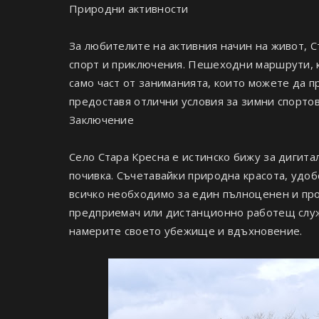
Природни активности
За любителите на активния начин на живот, 
спорт и приключения. Пешеходни маршрути, к
само част от заниманията, които можете да п
предоставя отлични условия за зимни спорто
Заключение
Село Стара Кресна е истинско бижу за дигита
почивка. Съчетавайки природна красота, удоб
всичко необходимо за един пълноценен и пр
предприемач или дистанционно работещ слу
намерите своето убежище и вдъхновение.