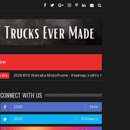
ЕЛИ
anaka Motorhome - Кемпер, който променя правилата на играта
CONNECT WITH US
2340
Fans
3290
Followers