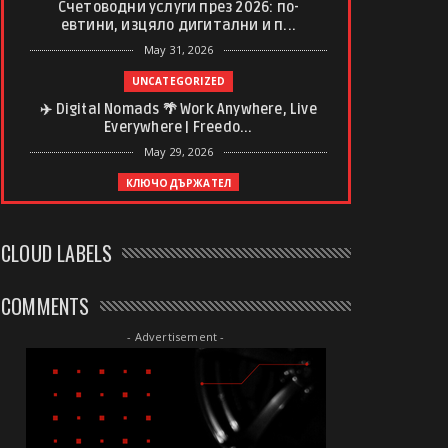
Счетоводни услуги през 2026: по-
евтини, изцяло дигитални и п...
May 31, 2026
UNCATEGORIZED
✈️ Digital Nomads 🌴 Work Anywhere, Live
Everywhere | Freedo...
May 29, 2026
КЛЮЧОДЪРЖАТЕЛ
Ключодържател с регистрационен
номер – спомен, който винаги ...
CLOUD LABELS
May 20, 2026
UNCATEGORIZED
COMMENTS
Какво да очаквате от професионален
дълбокотъканен масаж
- Advertisement -
May 20, 2026
UNCATEGORIZED
Почивни дни в България, Полша и
Унгария: Сравнителен анализ