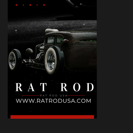
May 12, 2026
КИНО
Холивуд: Цената на съвършенството
May 10, 2026
БЪЛГАРИЯ
Не ти трябва друга държава: местата в
България, които могат ...
May 02, 2026