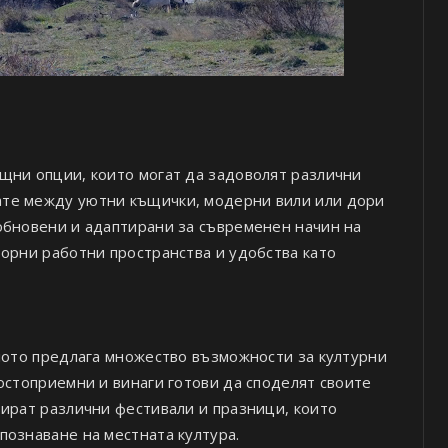
щни опции, които могат да задоволят различни
те между уютни къщички, модерни вили или дори
обновени и адаптирани за съвременен начин на
торни работни пространства и удобства като
елото предлага множество възможности за културни
остоприемни и винаги готови да споделят своите
зират различни фестивали и празници, които
познаване на местната култура.