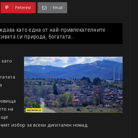
Pinterest
Email
ждава като една от най-привлекателните
вата си природа, богатата...
 като
огатата
а
кровища
ето на
я ще
ният избор за всеки дигитален номад.