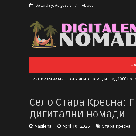
Saturday, August 8
About
Н
е столица на дигиталните номади: Над 1000 професионалисти от 5
ПРЕПОРЪЧВАМЕ:
Село Стара Кресна: 
дигитални номади
Vasilena
April 10, 2025
Стара Кресна