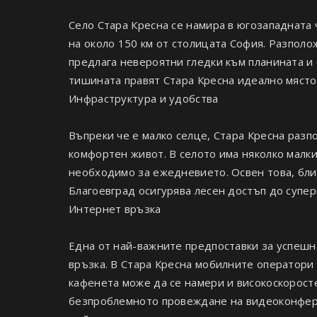
Село Стара Кресна се намира в югозападната 
на около 150 км от столицата София. Разпол
предлага невероятни гледки към планината и 
тишината правят Стара Кресна идеално място
Инфраструктура и удобства
Въпреки че е малко селце, Стара Кресна разп
комфортен живот. В селото има няколко малк
необходимо за ежедневието. Освен това, бли
Благоевград осигурява лесен достъп до суперм
Интернет връзка
Една от най-важните предпоставки за успешн
връзка. В Стара Кресна мобилните оператори 
кафенета може да се намери и високоскорост
безпроблемното провеждане на видеоконфере