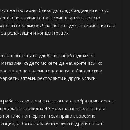
част на България, близо до град Сандански и само
ожено в подножието на Пирин планина, селото
околните хълмове. Чистият въздух, спокойствието и
 за релаксация и концентрация.
олага с основните удобства, необходими за
и магазина, където можете да намерите всичко
зостта до по-големи градове като Сандански и
аркети, аптеки, ресторанти и други услуги.
а работа като дигитален номад е добрата интернет
предлагат стабилна 4G мрежа, а в някои къщи и
ен оптичен интернет. Това прави възможно
нции, работа с облачни услуги и други онлайн