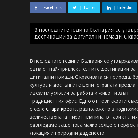
Facebook
Twitter
Linkedin
В последните години България се утвър
дестинации за дигитални номади. С краси
В последните години България се утвърждава
една от най-привлекателните дестинации за
дигитални номади. С красивата си природа, б
култура и достъпните цени, страната предлаг
идеални условия за работа и живот извън
традиционния офис. Едно от тези скрити съ
е село
Стара Кресна
, разположено в подножи
величествената Пирин планина. В тази стати
разгледаме защо това малко селце е перфект
Локация и природни дадености