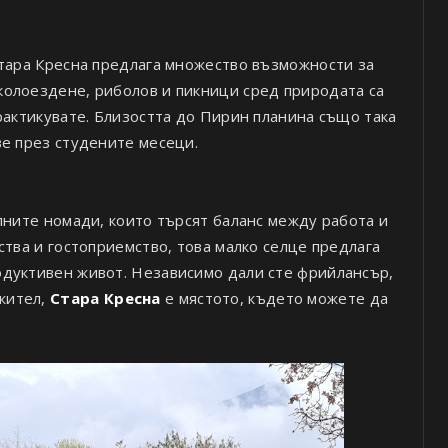
Стара Кресна предлага множество възможности за
олоездене, риболов и пикници сред природата са
рактикувате. Близостта до Пирин планина също така
ве през студените месеци.
лните номади, които търсят баланс между работа и
ства и гостоприемство, това малко селце предлага
одуктивен живот. Независимо дали сте фрийлансър,
жител,
Стара Кресна
е мястото, където можете да